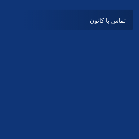
تماس با کانون
آدرس
گیلان ، رشت ، بلوار چمران
تلفکس:
01332858616
01332858617
01332858618
پست الکترونیک:
help@guilanbar.ir
سامانه پیامکی:
90007065
9999584369