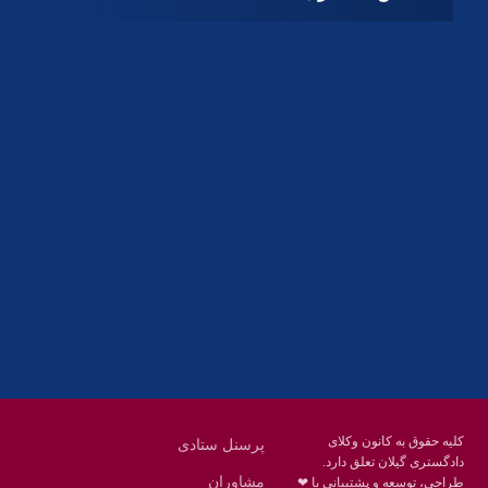
آدرس
گیلان ، رشت ، بلوار چمران
تلفکس:
01332858616
01332858617
01332858618
پست الکترونیک:
help@guilanbar.ir
سامانه پیامکی:
90007065
9999584369
کلیه حقوق به کانون وکلای
پرسنل ستادی
دادگستری گیلان تعلق دارد.
مشاوران
طراحی، توسعه و پشتیبانی با ❤