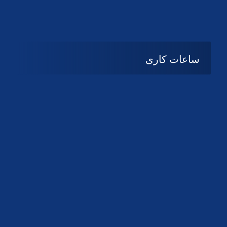
دانلود لوگو کانون
دانلود لوگو کانون
ساعات کاری
08:۰۰ تا 14:30
شنبه تا چهارشنبه
تعطیل
پنج شنبه و جمعه