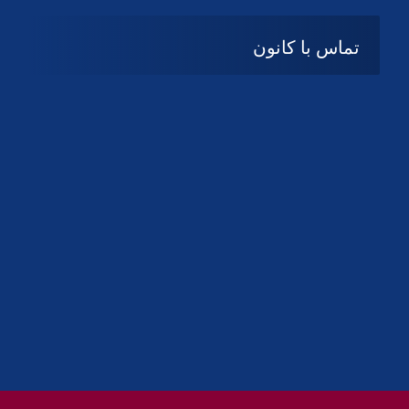
تماس با کانون
آدرس
گیلان ، رشت ، بلوار چمران
تلفکس:
01332858616
01332858617
01332858618
پست الکترونیک:
help@guilanbar.ir
سامانه پیامکی:
90007065
9999584369