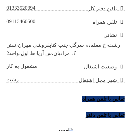
01333520394
تلفن دفتر کار
09113460500
تلفن همراه
نشانی
رشت،خ معلم،م سرگل،جنب کتابفروشی مهران،نبش
ک مرادیان،س آریا،ط اول،واحد2
مشغول به کار
وضعیت اشتغال
رشت
شهر محل اشتغال
تماس با تلفن همراه
تماس با تلفن دفتر