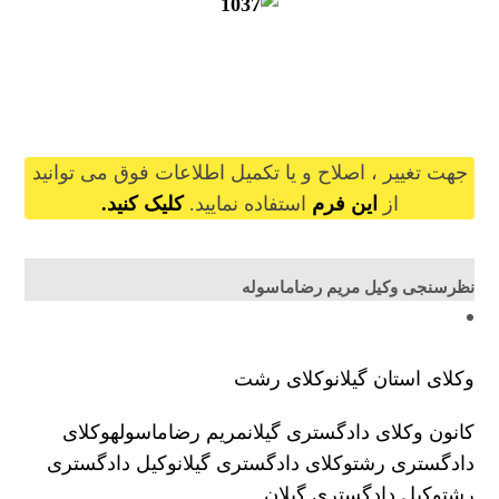
maryamrezamasouleh@gilb.ir
جهت تغییر ، اصلاح و یا تکمیل اطلاعات فوق می توانید
از
این فرم
استفاده نمایید.
کلیک کنید.
نظرسنجی وکیل مریم رضاماسوله
وکلای استان گیلان
وکلای رشت
کانون وکلای دادگستری گیلان
مریم رضاماسوله
وکلای
دادگستری رشت
وکلای دادگستری گیلان
وکیل دادگستری
رشت
وکیل دادگستری گیلان