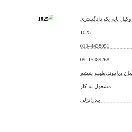
وکیل پایه یک دادگستری
1025
01344438051
elnazmoghimi@gilb.ir
09115489268
ختمان دیاموند،طبقه ششم
مشغول به کار
بندرانزلی