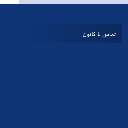
تماس با کانون
آدرس
گیلان ، رشت ، بلوار چمران
تلفکس:
01332858616
01332858617
01332858618
پست الکترونیک:
help@guilanbar.ir
سامانه پیامکی:
90007065
9999584369