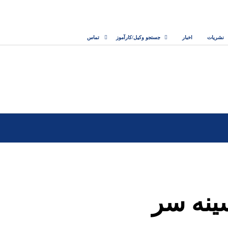
نشریات
اخبار
جستجو وکیل/کارآموز
تماس
ینه سر