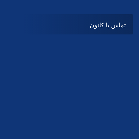
تماس با کانون
آدرس
گیلان ، رشت ، بلوار چمران
تلفکس:
01332858616
01332858617
01332858618
پست الکترونیک:
help@guilanbar.ir
سامانه پیامکی:
90007065
9999584369