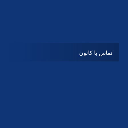
تماس با کانون
آدرس
گیلان ، رشت ، بلوار چمران
تلفکس:
01332858616
01332858617
01332858618
پست الکترونیک:
help@guilanbar.ir