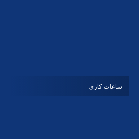
دانلود لوگو کانون
دانلود لوگو کانون
ساعات کاری
شنبه تا چهارشنبه
08:۰۰ تا 14:30
پنج شنبه و جمعه
تعطیل