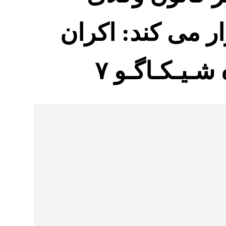
ر می کند: اکران
ـیـکـاگـو ۷