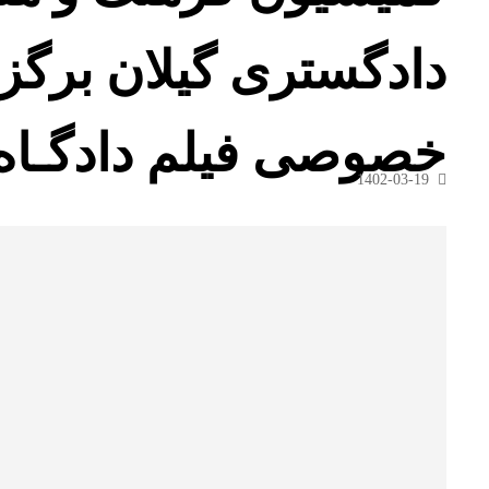
دادگستری گیلان برگزا
خصوصی فیلم دادگـاه ش
1402-03-19