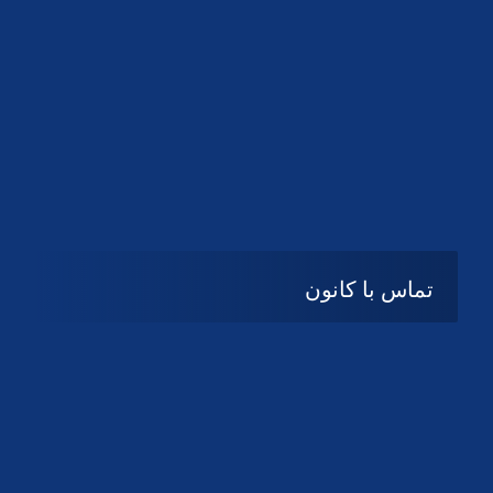
تماس با کانون
آدرس
گیلان ، رشت ، بلوار چمران
تلفکس:
01332858616
01332858617
01332858618