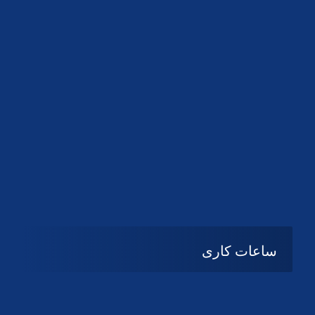
دانلود لوگو کانون
دانلود لوگو کانون
ساعات کاری
شنبه تا چهارشنبه
08:۰۰ تا 14:30
پنج شنبه و جمعه
تعطیل