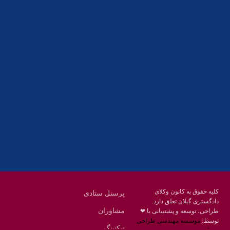
آدرس
گیلان ، رشت ، بلوار چمران
تلفکس:
01332858616
01332858617
01332858618
پست الکترونیک:
help@guilanbar.ir
سامانه پیامکی:
90007065
9999584369
کلیه حقوق به کانون وکلای
پرسنل ستادی
دادگستری گیلان تعلق دارد.
مشاوران
طراحی، توسعه و پشتیبانی با ❤
توسط:
موسسه مهندسی طراحی
تیکتینگ