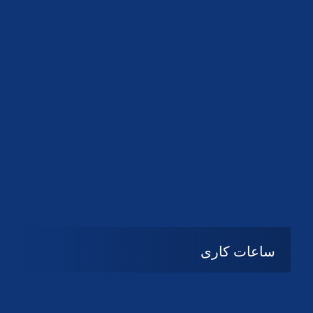
دانلود لوگو کانون
دانلود لوگو کانون
ساعات کاری
شنبه تا چهارشنبه
08:۰۰ تا 14:30
پنج شنبه و جمعه
تعطیل