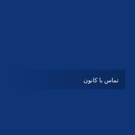
تماس با کانون
آدرس
گیلان ، رشت ، بلوار چمران
تلفکس:
01332858616
01332858617
01332858618