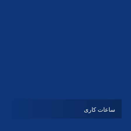
دانلود لوگو کانون
دانلود لوگو کانون
ساعات کاری
شنبه تا چهارشنبه
08:۰۰ تا 14:30
پنج شنبه و جمعه
تعطیل