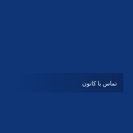
تماس با کانون
آدرس
گیلان ، رشت ، بلوار چمران
تلفکس:
01332858616
01332858617