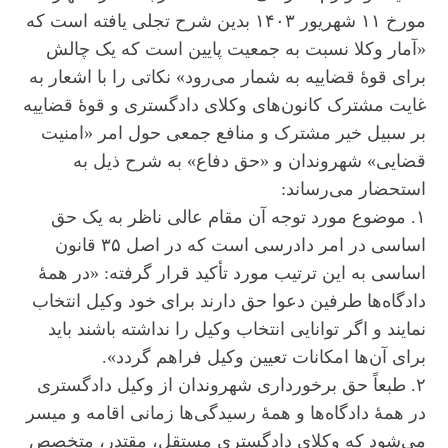
مورخ ۱۱ شهریور ۱۴۰۳ بدین شرح تجلی یافته است که
«آمار وکلا نسبت به جمعیت پایین است که یک چالش
برای قوۀ قضاییه به شمار می‌رود» نکاتی را با اشعار به
غایت مشترک کانون‌های وکلای دادگستری و قوۀ قضاییه
بر سبیل خیر مشترک و منافع جمعی حول امر «امنیت
قضایی» شهروندان و «حق دفاع» به شرح ذیل به
استحضار می‌رساند:
۱. موضوع مورد توجه آن مقام عالی ناظر به یک حق
اساسی در امر دادرسی است که در اصل ۳۵ قانون
اساسی به این ترتیب مورد تأکید قرار گرفته: «در همۀ
دادگاه‌ها طرفین دعوا حق دارند برای خود وکیل انتخاب
نمایند و اگر توانایی انتخاب وکیل را نداشته باشند باید
برای آن‌ها امکانات تعیین وکیل فراهم گردد».
۲. طبعاً حق برخورداری شهروندان از وکیل دادگستری
در همۀ دادگاه‌ها و همۀ رسیدگی‌ها زمانی اقامه و میسر
می‌شود که وکلای دادگستری مستقل، مقتدر، متخصص