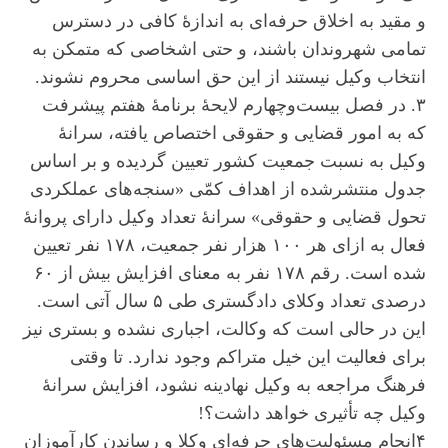
و مقید به اخلاق حرفه‌ای به اندازۀ کافی در دسترس
تمامی شهروندان باشند، و حتی اشخاصی که متمکن به
انتخاب وکیل نیستند از این حق اساسی محروم نشوند.
۳. در فصل بیست‌وچهارم لایحۀ برنامۀ هفتم پیشرفت
که به امور قضایی و حقوقی اختصاص یافته، سرانۀ
وکیل به نسبت جمعیت کشور تعیین گردیده و بر اساس
جدول منتشرشده از اهداف کمّی «سنجه‌های عملکردی
تحول قضایی و حقوقی» سرانۀ تعداد وکیل دارای پروانۀ
فعال به ازای هر ۱۰۰ هزار نفر جمعیت، ۱۷۸ نفر تعیین
شده است. رقم ۱۷۸ نفر به معنای افزایش بیش از ۶۰
درصدی تعداد وکلای دادگستری طی ۵ سال آتی است.
این در حالی است که وکالت، اجباری نشده و بستری نیز
برای فعالیت این خیل متراکم وجود ندارد. تا وقتی
فرهنگ مراجعه به وکیل نهادینه نشود، افزایش سرانۀ
وکیل چه تأثیری خواهد داشت؟!
۴انجام مسئولیت‌های حرفه‌ای وکلا و رساندن کارآموزان