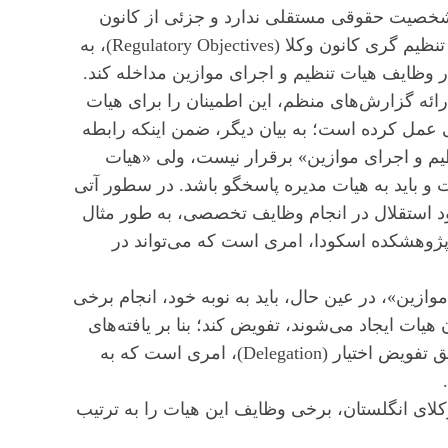
شخصیت حقوقی مستقلی ندارد و جزئی از کانون
وکلای انگلستان محسوب است، ولی در چارچوب اهداف تنظیم گری کانون وکلا (Regulatory Objectives)، به
ر وظایف هیات تنظیم و اجرای موازین مداخله کند.
رائه گزارش‌های منظم، این اطمینان را برای هیات
 عمل کرده است؛ به بیان دیگر، ضمن اینکه رابطه
یم و اجرای موازین» برقرار نیست، ولی «هیات
 و باید به هیات مدیره پاسخگو باشد. در سطور آتی
ود استقلال در انجام وظایف تخصصی، به طور مثال
ژوهشکده اسکودا، امری است که می‌تواند در
ازین»، در عین حال، باید به نوبه خود، انجام برخی
ت ایجاد می‌شوند، تفویض کند؛ بنا بر یافته‌های
این مطالعه، موضوع اخیر، یعنی «تقسیم وظایف» از طریق تفویض اختیار (Delegation)، امری است که به
ن وکلای انگلستان، برخی وظایف این هیات را به ترتیب