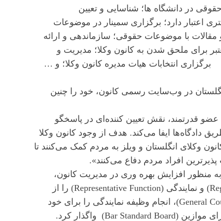
قوقی در دانشگاه ها؛ شناسایی و تعیین
تری اعتبار دارد؛ برگزاری سمینار در موضوعات
 مقالات با موضوعات حقوقی؛ سازماندهی و ارائه
ر برای ملحق شدن به کانون وکلا؛ مدیریت و
برگزاری انتخابات هیات مدیره کانون وکلا؛ و …
 (مرداد ۱۴۰۳) کانون وکلای انگلستان در وب‌سایت رسمی کانون، خود را چنین
کانون مستقل وکلای انگلستان و ویلز، با بیش از ۱۷۰۰۰ عضو قدرتمند، نقش تعیین کننده‌ای در پاسخگو
 دادگاه‌ها ایفا می‌کند. هدف از وجود کانون وکلا
وکلای انگلستان و ویلز به مردم کمک می‌کنند تا
ذیرترین افراد مردم دفاع می‌کنند».
صوص انگلستان قابل توجه است که از سال ۲۰۰۶، به منظور افزایش بهره وری در مدیریت کانون،
کانون وکلا انجام دو وظیفه تنظیم‌گری (Regulatory Function) و نمایندگی (Representative Function) را از
یکدیگر جدا کرد. هیات مدیره کانون وکلا (General Council of the Bar)، انجام وظیفه نمایندگی را برای خود
Bar) واگذار کرد.