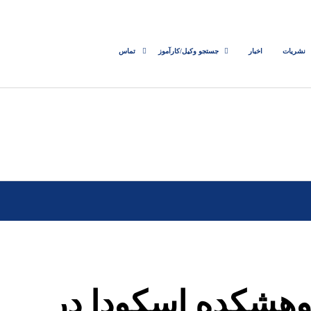
نشریات
اخبار
جستجو وکیل/کارآموز
تماس
ژوهشکده اسکودا در