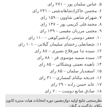
۵. عباس سلمان پور – ۲۷۱ رای
۶. محسن خاکزادشاهاندشتی – ۲۳۱ رای
۷. شهرام شاهی شاوون – ۱۵۹ رای
۸. محمدعلی کریمی پور – ۱۴۷ رای
۹. مجتبی مرزبان مقیمی – ۱۳۹ رای
۱۰. جعفر دوستی زادشیرکوهی – ۱۱۰ رای
۱۱. شعبانعلی رخشای سلیمان گیلانی – ۱۰۱ رای
۱۲. سیده ندا میرفلاح نصیری – ۸۸ رای
۱۳. سیده سمیه موسوی فر – ۸۸ رای
۱۴. ناهیده نعمتی ویشکائی – ۸۵ رای
۱۵. اسفندیار سلمان – ۸۵ رای
۱۶. خدیجه نیکنام کمساری – ۳۱ رای
۱۷. عابد حسن زاده – ۲۹ رای
۱۸. صادق صانع دوست – ۲۰ رای
نظرسنجی نتایج اولیه دوازدهمین دوره انتخابات هیات مدیره کانون
وکلای دادگستری گیلان