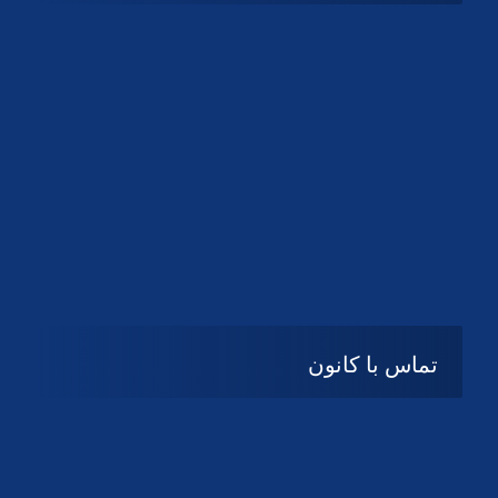
شنبه تا چهارشنبه
08:۰۰ تا 14:30
پنج شنبه و جمعه
تعطیل
تماس با کانون
آدرس
گیلان ، رشت ، بلوار چمران