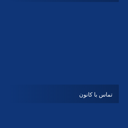
شنبه تا چهارشنبه
08:۰۰ تا 14:30
پنج شنبه و جمعه
تعطیل
تماس با کانون
آدرس
گیلان ، رشت ، بلوار چمران