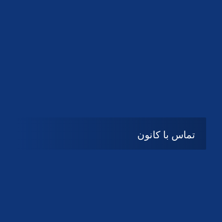
تماس با کانون
آدرس
گیلان ، رشت ، بلوار چمران
تلفکس:
01332858616
01332858617
01332858618