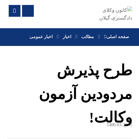
صفحه اصلی
مطالب
اخبار
اخبار عمومی
طرح پذیرش
مردودین آزمون
وکالت!
1400-03-21