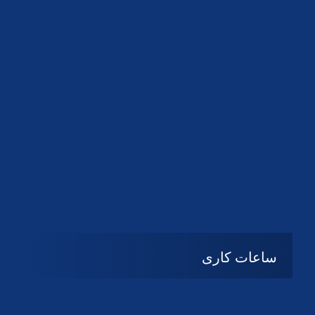
دانلود لوگو کانون
دانلود لوگو کانون
ساعات کاری
شنبه تا چهارشنبه
08:۰۰ تا 14:30
پنج شنبه و جمعه
تعطیل