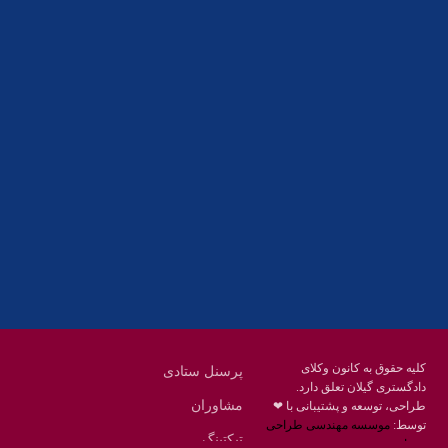
آدرس
گیلان ، رشت ، بلوار چمران
تلفکس:
01332858616
01332858617
01332858618
پست الکترونیک:
help@guilanbar.ir
سامانه پیامکی:
90007065
9999584369
کلیه حقوق به کانون وکلای
پرسنل ستادی
دادگستری گیلان تعلق دارد.
مشاوران
طراحی، توسعه و پشتیبانی با ❤
توسط:
موسسه مهندسی طراحی
تیکتینگ
محنا