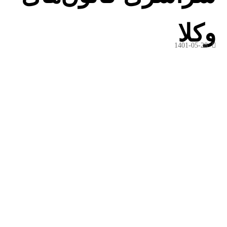
وکلا
1401-05-28