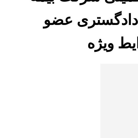
 دادگستری عضو
یط ویژه