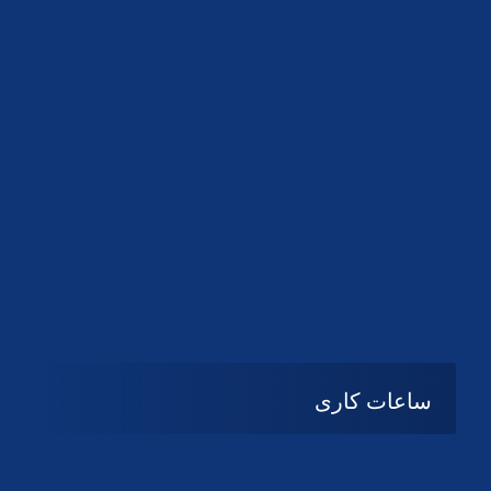
دانلود لوگو کانون
دانلود لوگو کانون
ساعات کاری
شنبه تا چهارشنبه
08:۰۰ تا 14:30
پنج شنبه و جمعه
تعطیل