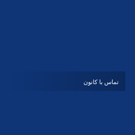
تماس با کانون
آدرس
گیلان ، رشت ، بلوار چمران
تلفکس:
01332858616
01332858617
01332858618