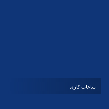
دانلود لوگو کانون
دانلود لوگو کانون
ساعات کاری
شنبه تا چهارشنبه
08:۰۰ تا 14:30
پنج شنبه و جمعه
تعطیل