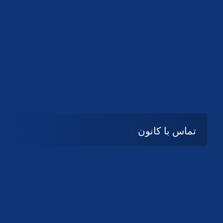
تماس با کانون
آدرس
گیلان ، رشت ، بلوار چمران
تلفکس:
01332858616
01332858617
01332858618