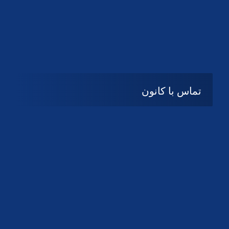
تماس با کانون
آدرس
گیلان ، رشت ، بلوار چمران
تلفکس:
01332858616
01332858617
01332858618
پست الکترونیک:
help@guilanbar.ir