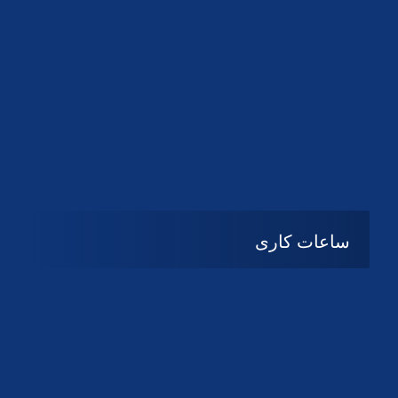
دانلود لوگو کانون
دانلود لوگو کانون
ساعات کاری
شنبه تا چهارشنبه
08:۰۰ تا 14:30
پنج شنبه و جمعه
تعطیل