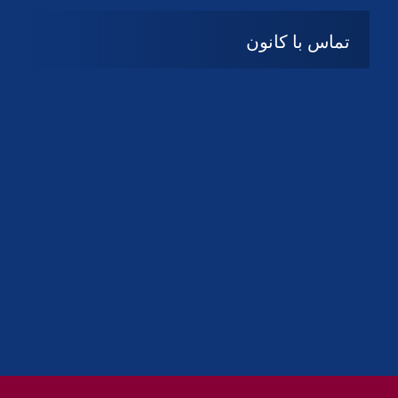
تماس با کانون
آدرس
گیلان ، رشت ، بلوار چمران
تلفکس:
01332858616
01332858617
01332858618
پست الکترونیک:
help@guilanbar.ir
سامانه پیامکی:
90007065
9999584369