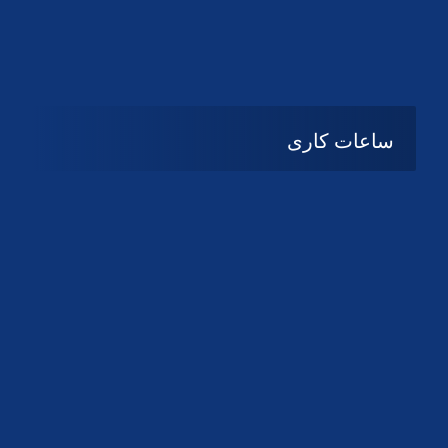
دانلود لوگو کانون
دانلود لوگو کانون
ساعات کاری
شنبه تا چهارشنبه
08:۰۰ تا 14:30
پنج شنبه و جمعه
تعطیل