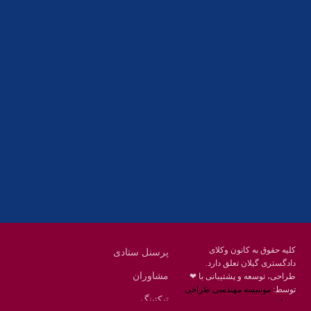
آدرس
گیلان ، رشت ، بلوار چمران
تلفکس:
01332858616
01332858617
01332858618
پست الکترونیک:
help@guilanbar.ir
سامانه پیامکی:
90007065
9999584369
کلیه حقوق به کانون وکلای
پرسنل ستادی
دادگستری گیلان تعلق دارد.
مشاوران
طراحی، توسعه و پشتیبانی با ❤
توسط:
موسسه مهندسی طراحی
تیکتینگ
محنا