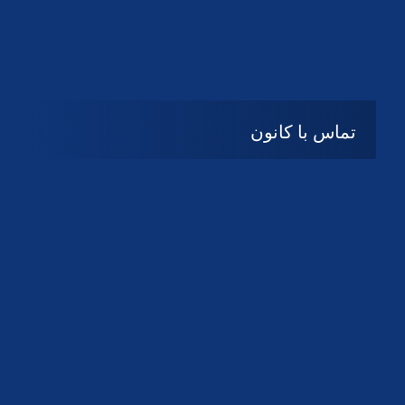
تماس با کانون
آدرس
گیلان ، رشت ، بلوار چمران
تلفکس:
01332858616
01332858617
01332858618
پست الکترونیک:
help@guilanbar.ir
سامانه پیامکی:
90007065