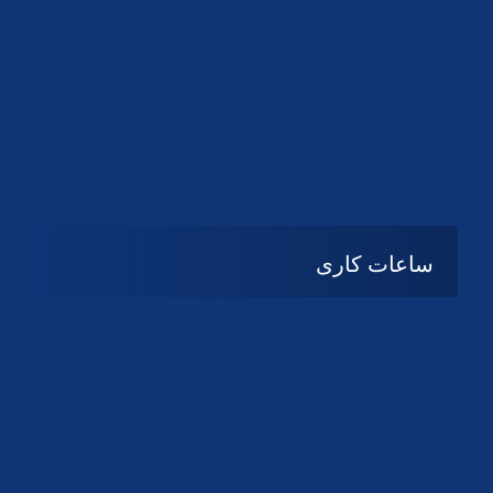
دانلود لوگو کانون
دانلود لوگو کانون
ساعات کاری
شنبه تا چهارشنبه
08:۰۰ تا 14:30
پنج شنبه و جمعه
تعطیل