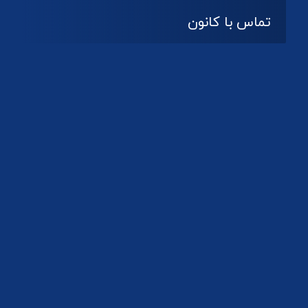
تماس با کانون
آدرس
گیلان ، رشت ، بلوار چمران
تلفکس:
01332858616
01332858617
01332858618
پست الکترونیک:
help@guilanbar.ir
سامانه پیامکی:
90007065
9999584369