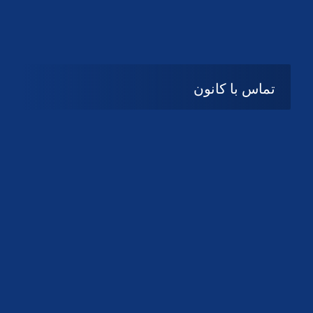
تماس با کانون
آدرس
گیلان ، رشت ، بلوار چمران
تلفکس:
01332858616
01332858617
01332858618
پست الکترونیک:
help@guilanbar.ir
سامانه پیامکی:
90007065
9999584369