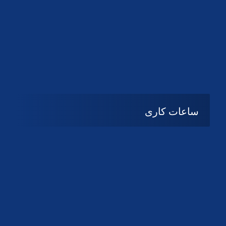
دانلود لوگو کانون
دانلود لوگو کانون
ساعات کاری
شنبه تا چهارشنبه
08:۰۰ تا 14:30
پنج شنبه و جمعه
تعطیل