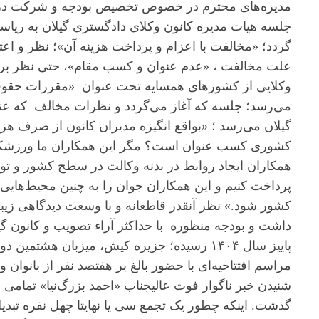
مدیره‌های محترم در خصوص تخصیص بودجه و شرکت در م
جلسه هیات مدیره کانون وکلای دادگستری گیلان به ریا
گردد؛ «مخالفت با اعزام و پرداخت هزینه آن»؛ نظر و اع
علت مخالفت ، «عدم عنوان و کسب مقام»، حتی نظر بر ج
وکلایی از کشورهای همسایه تحت عنوان «مقررات حقوقی 
می‌رسد؛ جلسه که آغاز می‌گردد و نظرات مخالف که عنو
گیلان می‌رسد ؛ «بواقع انگیزه مدیران کانون از صرف هز
کشوری کسب عنوان است؟ مگر این همکاران ما ورزشکار 
همکاران ایجاد روابط در بدنه وکالت در سطح کشور و توسع
پرداخت کنیم و این همکاران جوان را به چنین محیط‌هایی
کشور شود.» نظر آنقدر قاطعانه و با وسعت دیدگاهی زیبا
داشت و بودجه منظوره با حداکثر آراء تصویب و کانون گی
پاییز سال ۱۴۰۴ رسیده؛ جزیره کیش، میزبان هشتمین دوره المپیاد ورزشی وکلای کشور است.
مراسم افتتاحیه‌ای با حضور بالغ بر هفتصد نفر از بانوان 
شنیدن خبر ناگوار فوت عالیجناب «احمد بزرگ‌نیا» تمامی 
گذشت. اینکه چطور یک تجمع سی یا نهایتا چهل نفره تبدی