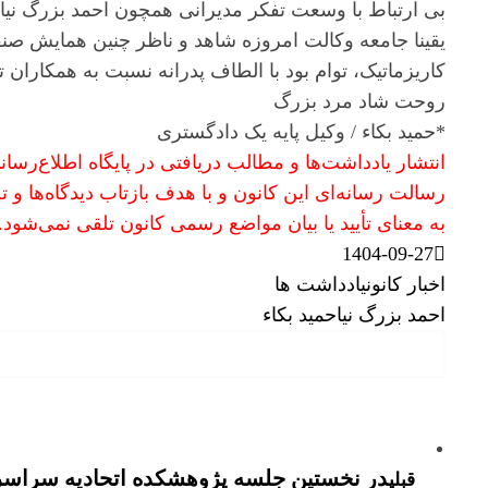
بی ارتباط با وسعت تفکر مدیرانی همچون احمد بزرگ نیا 
یقینا جامعه وکالت امروزه شاهد و ناظر چنین همایش صن
کاریزماتیک، توام بود با الطاف پدرانه نسبت به همکاران ت
روحت شاد مرد بزرگ
*حمید بکاء / وکیل پایه یک دادگستری
انتشار یادداشت‌ها و مطالب دریافتی در پایگاه اطلاع‌رس
رسالت رسانه‌ای این کانون و با هدف بازتاب دیدگاه‌ها و ت
به معنای تأیید یا بیان مواضع رسمی کانون تلقی نمی‌شود.
1404-09-27
اخبار کانون
یادداشت ها
احمد بزرگ نیا
حمید بکاء
در نخستین جلسه پژوهشکده اتحادیه سراسری
قبلی