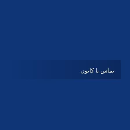
تماس با کانون
آدرس
گیلان ، رشت ، بلوار چمران
تلفکس:
01332858616
01332858617
01332858618