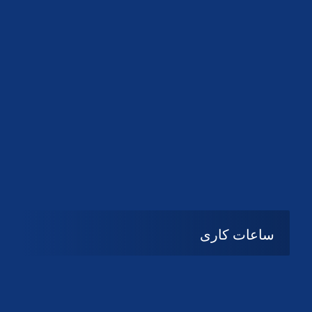
دانلود لوگو کانون
دانلود لوگو کانون
ساعات کاری
شنبه تا چهارشنبه
08:۰۰ تا 14:30
پنج شنبه و جمعه
تعطیل