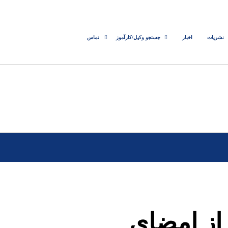
نشریات
اخبار
جستجو وکیل/کارآموز
تماس
از امضای