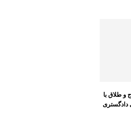
 و طلاق با
ی دادگستری