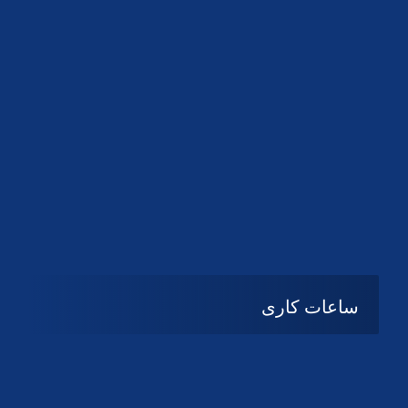
دانلود لوگو کانون
دانلود لوگو کانون
ساعات کاری
شنبه تا چهارشنبه
08:۰۰ تا 14:30
پنج شنبه و جمعه
تعطیل