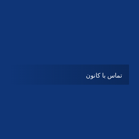
تماس با کانون
آدرس
گیلان ، رشت ، بلوار چمران
تلفکس:
01332858616
01332858617
01332858618