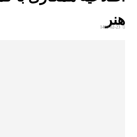
هنر
1402-02-23