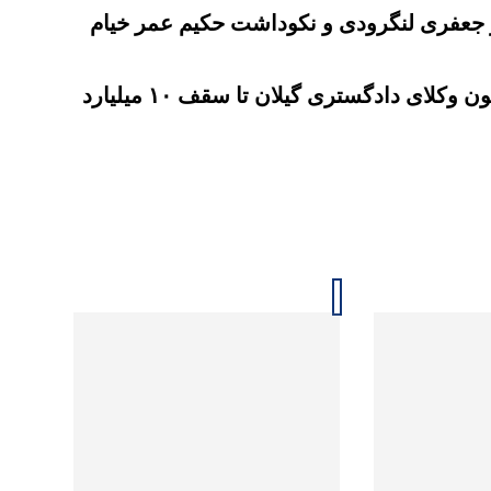
 جعفری لنگرودی و نکوداشت حکیم عمر خیام
افزایش صلاحیت کارآموزان وکالت عضو کانون وکلای دادگستری گیلان تا سقف ۱۰ میلیارد