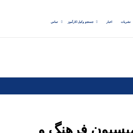
نشریات
اخبار
جستجو وکیل/کارآموز
تماس
میسیون فرهنگ و