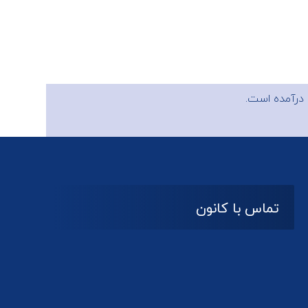
درآمده است.
تماس با کانون
آدرس
گیلان ، رشت ، بلوار چمران
تلفکس:
01332858616