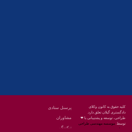
آدرس
گیلان ، رشت ، بلوار چمران
تلفکس:
01332858616
01332858617
01332858618
پست الکترونیک:
help@guilanbar.ir
سامانه پیامکی:
90007065
9999584369
کلیه حقوق به کانون وکلای
پرسنل ستادی
دادگستری گیلان تعلق دارد.
مشاوران
طراحی، توسعه و پشتیبانی با ❤
توسط:
موسسه مهندسی طراحی
تیکتینگ
محنا