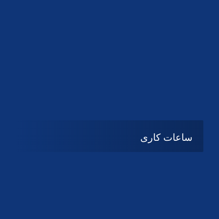
دانلود لوگو کانون
دانلود لوگو کانون
ساعات کاری
شنبه تا چهارشنبه
08:۰۰ تا 14:30
پنج شنبه و جمعه
تعطیل