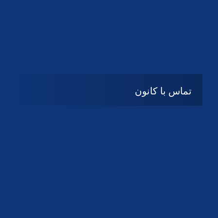
تماس با کانون
آدرس
گیلان ، رشت ، بلوار چمران
تلفکس:
01332858616
01332858617
01332858618
پست الکترونیک:
help@guilanbar.ir