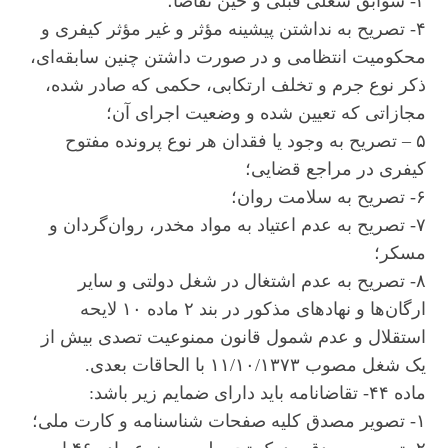
۳- سوابق شغلی قبلی و حین تقاضا؛
۴- تصریح به نداشتن پیشینه مؤثر و غیر مؤثر کیفری و
محکومیت انتظامی و در صورت داشتن چنین سابقه‌ای،
ذکر نوع جرم و تخلف ارتکابی، حکمی که صادر شده،
مجازاتی که تعیین شده و وضعیت اجرای آن؛
۵ – تصریح به وجود یا فقدان هر نوع پرونده مفتوح
کیفری در مراجع قضایی؛
۶- تصریح به سلامت روان؛
۷- تصریح به عدم اعتیاد به مواد مخدر، روان‌گردان و
مسکر؛
۸- تصریح به عدم اشتغال در شغل دولتی و سایر
ارگان‌ها و نهادهای مذکور در بند ۲ ماده ۱۰ لایحه
استقلال و عدم شمول قانون ممنوعیت تصدی بیش از
یک شغل مصوب ۱۱/۱۰/۱۳۷۳ با الحاقات بعدی.
ماده ۴۴- تقاضانامه باید دارای ضمایم زیر باشد:
۱- تصویر مصدق کلیه صفحات شناسنامه و کارت ملی؛