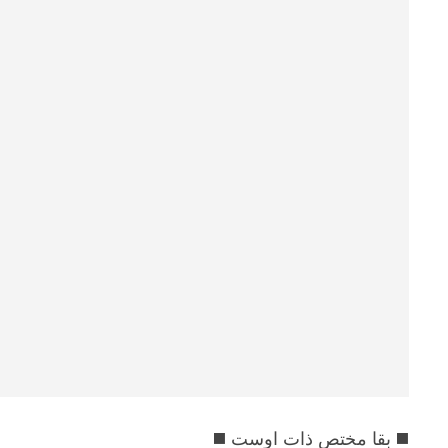
◼️ بقا مختص ذات اوست ◼️