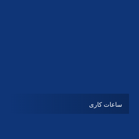
دانلود لوگو کانون
دانلود لوگو کانون
ساعات کاری
شنبه تا چهارشنبه
08:۰۰ تا 14:30
پنج شنبه و جمعه
تعطیل