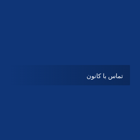
تماس با کانون
آدرس
گیلان ، رشت ، بلوار چمران
تلفکس:
01332858616
01332858617
01332858618