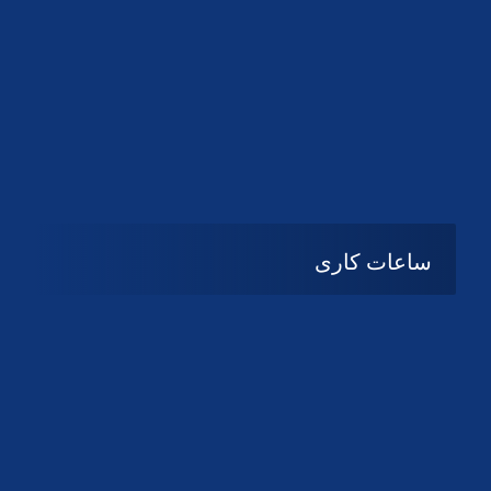
دانلود لوگو کانون
دانلود لوگو کانون
ساعات کاری
شنبه تا چهارشنبه
08:۰۰ تا 14:30
پنج شنبه و جمعه
تعطیل