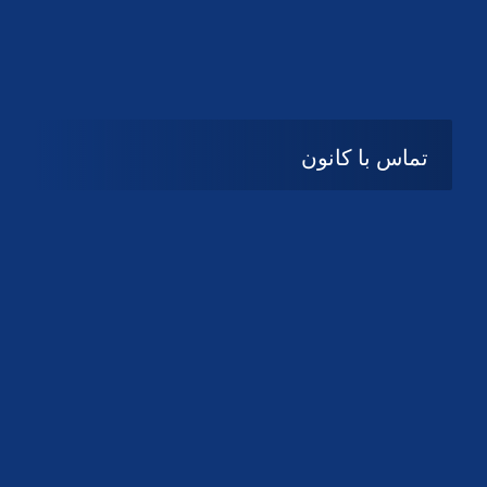
تماس با کانون
آدرس
گیلان ، رشت ، بلوار چمران
تلفکس:
01332858616
01332858617
01332858618
پست الکترونیک:
help@guilanbar.ir
سامانه پیامکی:
90007065
9999584369