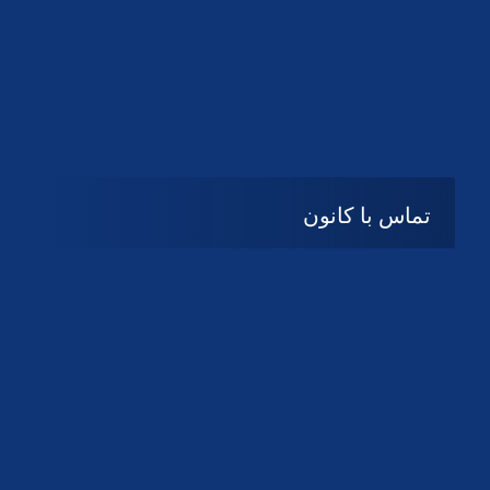
تماس با کانون
آدرس
گیلان ، رشت ، بلوار چمران
تلفکس:
01332858616
01332858617
01332858618
پست الکترونیک:
help@guilanbar.ir