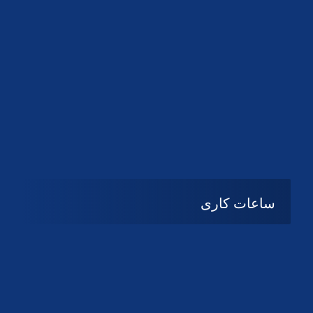
دانلود لوگو کانون
دانلود لوگو کانون
ساعات کاری
شنبه تا چهارشنبه
08:۰۰ تا 14:30
پنج شنبه و جمعه
تعطیل