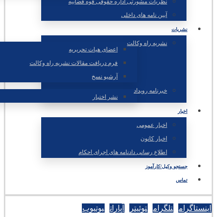
نظریات مشورتی اداره حقوقی قوه قضاییه
آیین نامه های داخلی
نشریات
نشریه راه وکالت
اعضای هیات تحریریه
فرم دریافت مقالات نشریه راه وکالت
آرشیو نسخ
خبرنامه رویداد
نشر اختبار
اخبار
اخبار عمومی
اخبار کانون
اطلاع رسانی دادنامه های اجرای احکام
جستجو وکیل/کارآموز
تماس
اینستاگرام
تلگرام
توئیتر
آپارات
یوتیوب