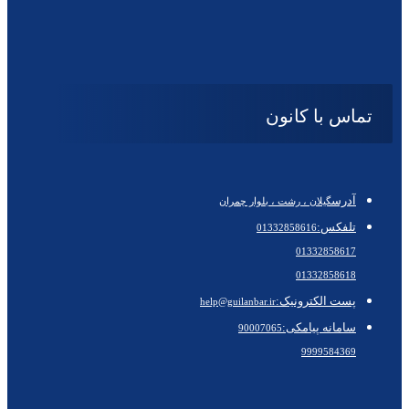
تماس با کانون
آدرس
گیلان ، رشت ، بلوار چمران
تلفکس:
01332858616
01332858617
01332858618
پست الکترونیک:
help@guilanbar.ir
سامانه پیامکی:
90007065
9999584369