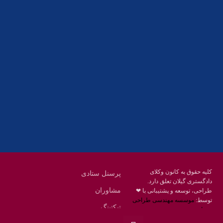
تلفکس:
01332858616
01332858617
01332858618
پست الکترونیک:
help@guilanbar.ir
سامانه پیامکی:
90007065
9999584369
کلیه حقوق به کانون وکلای
پرسنل ستادی
دادگستری گیلان تعلق دارد.
مشاوران
طراحی، توسعه و پشتیبانی با ❤
توسط:
موسسه مهندسی طراحی
تیکتینگ
محنا