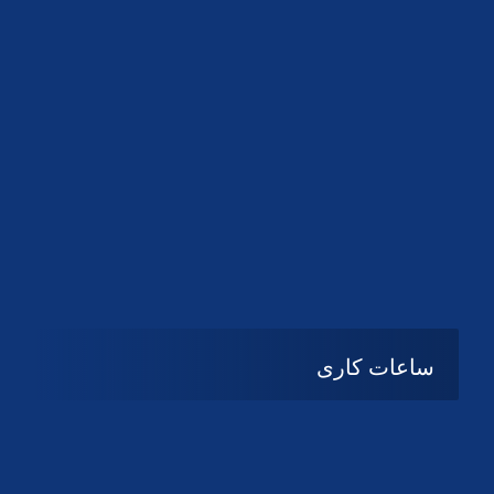
دانلود لوگو کانون
دانلود لوگو کانون
ساعات کاری
شنبه تا چهارشنبه
08:۰۰ تا 14:30
پنج شنبه و جمعه
تعطیل