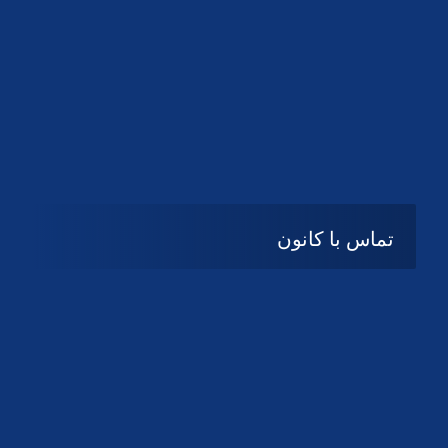
تماس با کانون
آدرس
گیلان ، رشت ، بلوار چمران
تلفکس:
01332858616
01332858617
01332858618