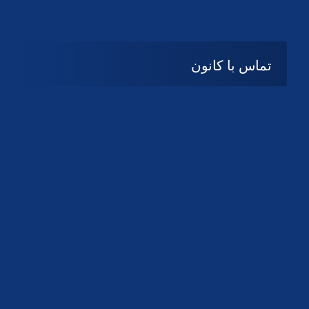
تماس با کانون
آدرس
گیلان ، رشت ، بلوار چمران
تلفکس:
01332858616
01332858617
01332858618
پست الکترونیک:
help@guilanbar.ir
سامانه پیامکی:
90007065
9999584369