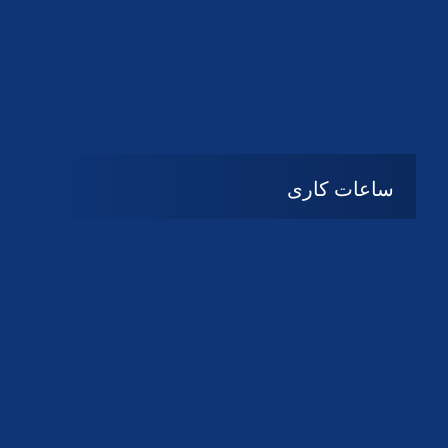
دانلود لوگو کانون
دانلود لوگو کانون
ساعات کاری
شنبه تا چهارشنبه
08:۰۰ تا 14:30
پنج شنبه و جمعه
تعطیل