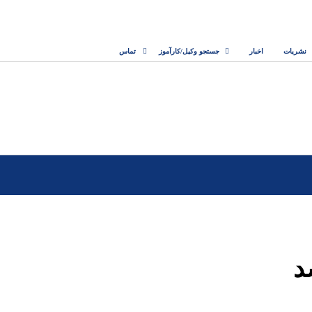
نشریات
اخبار
جستجو وکیل/کارآموز
تماس
د