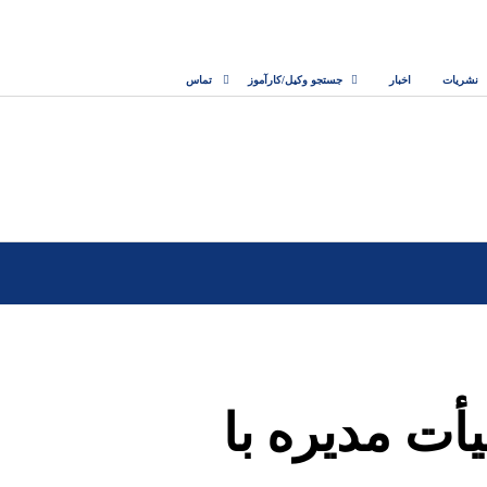
نشریات
اخبار
جستجو وکیل/کارآموز
تماس
ت مدیره با