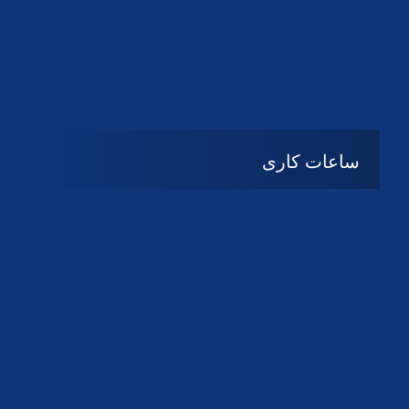
دانلود لوگو کانون
دانلود لوگو کانون
ساعات کاری
شنبه تا چهارشنبه
08:۰۰ تا 14:30
پنج شنبه و جمعه
تعطیل