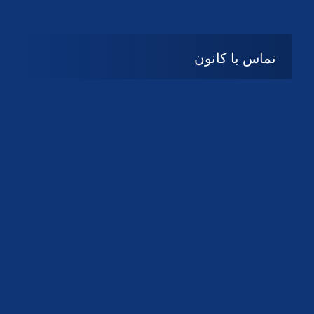
تماس با کانون
آدرس
گیلان ، رشت ، بلوار چمران
تلفکس:
01332858616
01332858617
01332858618
پست الکترونیک:
help@guilanbar.ir
سامانه پیامکی:
90007065
9999584369