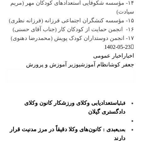
۱۴- مؤسسه شکوفایی استعدادهای کودکان مهر (مریم
سیادت)
۱۵- مؤسسه کنشگران اجتماعی فرزانه (فرزانه نظری)
۱۶- انجمن حمایت از کودکان کار (جناب آقای حسنی)
۱۷- انجمن دوستداران کودک پویش (محمدرضا دهنوی)
1402-05-23
اخبار
اخبار عمومی
جعفر کوشا
نظام آموزشی
وزیر آموزش و پرورش
استعدادیابی وکلای ورزشکار کانون وکلای
قبلی
دادگستری گیلان
عبدی : کانون‌های وکلا دقیقاً در مرز مدنیت قرار
بعدی
دارند