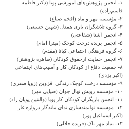
۱- انجمن پژوهش‌های آموزشی پویا (دکتر فاطمه
قاسم‌زاده)
۲- مؤسسه مهر و ماه (افخم صباغ)
۳- گروه تلاشگران یاری همدل (شهین حسینی)
۴- انجمن آشنا (شفاعتی)
۵- انجمن پرنده درخت کوچک (میترا امام)
۶- گروه فرهنگی اجتماعی کیانا (مقدم)
۷- انجمن حمایت ازحقوق کودکان (طاهره پژوهش)
۸- جمعیت دفاع از کودکان کار و آسیب‌های اجتماعی
(اکبر یزدی)
۹- مؤسسه درخت کوچک زندگی قزوین (زویا صفری)
۱۰- مؤسسه رویش نهال جوان (ضیایی مهر)
۱۱- انجمن یاریگران کودکان کار پویا (والنتین پویان راد)
۱۲- موسسه توانمندسازی ندای ماندگار دروازه غار
(اکبر اسماعیل پور)
۱۳- بنیاد مهر تاک (فریده جلالی)