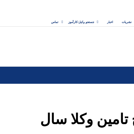
نشریات
اخبار
جستجو وکیل/کارآموز
تماس
تامین وکلا سال