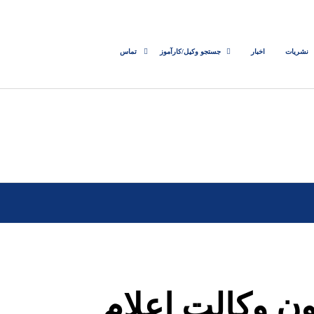
نشریات
اخبار
جستجو وکیل/کارآموز
تماس
ن وکالت اعلام