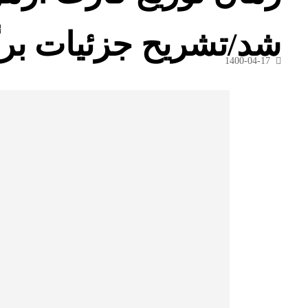
شد/تشریح جزئیات بر
1400-04-17