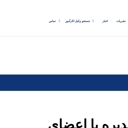
نشریات
اخبار
جستجو وکیل/کارآموز
تماس
یره با اعضای