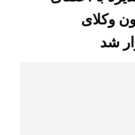
ن وکلای
ار شد